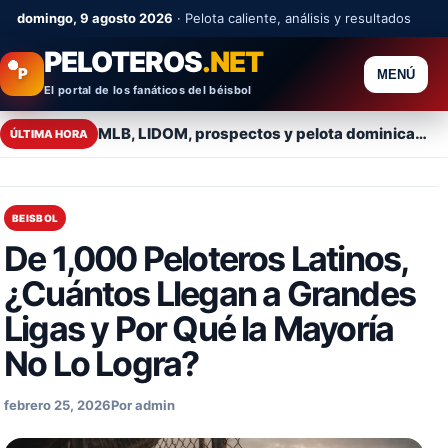
Saltar al contenido
domingo, 9 agosto 2026
· Pelota caliente, análisis y resultados
PELOTEROS
.NET
P
MENÚ
El portal de los fanáticos del béisbol
MLB, LIDOM, prospectos y pelota dominicana al minuto.
ÚLTIMA HORA
BEISBOL
De 1,000 Peloteros Latinos,
¿Cuántos Llegan a Grandes
Ligas y Por Qué la Mayoría
No Lo Logra?
febrero 25, 2026
Por admin